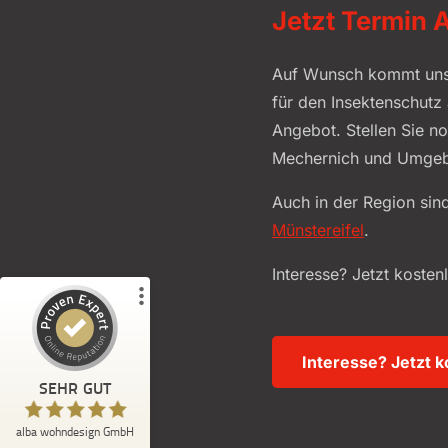
Jetzt Termin A
Auf Wunsch kommt unse
für den Insektenschutz 
Angebot. Stellen Sie n
Kundenbewertungen und Erfahrungen zu
alba wohndesign GmbH
Mechernich und Umge
%
99
SEHR GUT
Auch in der Region sind
Empfehlungen auf
ProvenExpert.com
5,00
/
4,90
Münstereifel
.
Interesse? Jetzt koste
220
229
3
Bewertungen von
Bewertungen auf
anderen Quellen
ProvenExpert.com
Interesse? Jetzt 
Blick aufs ProvenExpert-Profil werfen
SEHR GUT
Jens K.
5,00
alba wohndesign GmbH
Super Beratung und absolut fachgerechter