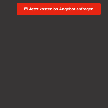
Jetzt kostenlos Angebot anfragen
einland
n Sie unsere Lösungen
abdeckungen