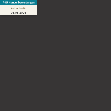
449
Kundenbewertungen
Einbau.
Authentizität
06.08.2026
Insekt
Ihr regionaler Fachb
Spannrahm