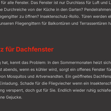
r für alle Fenster. Das Fenster ist nur Durchlass für Luft un
ine Durchreiche von der Küche in den Garten? Pendelrahmen
liegengitter zu öffnen? Insektenschutz-Rollo. Türen werden
 unseren Fliegengittern für Balkontüren und Terrassentüren 
z für Dachfenster
at, kennt das Problem: In den Sommermonaten heizt sich d
st abends, wenn es kühler wird, sorgt ein offenes Fenster für
von Mosquitos und Artverwandten. Ein geöffnetes Dachfenste
inladung. Schade für die Fliegviecher wenn ein Insektensc
g versperrt, doch gut für Sie. Endlich wieder ruhig schl
ne Gejucke.