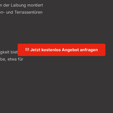
n der Laibung montiert
on- und Terrassentüren
Jetzt kostenlos Angebot anfragen
gkeit bieten und
be, etwa für
Drehtür mit einer
utzlösung, die