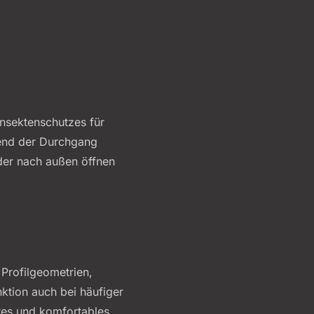
Insektenschutzes für
rend der Durchgang
oder nach außen öffnen
 Profilgeometrien,
nktion auch bei häufiger
eres und komfortables