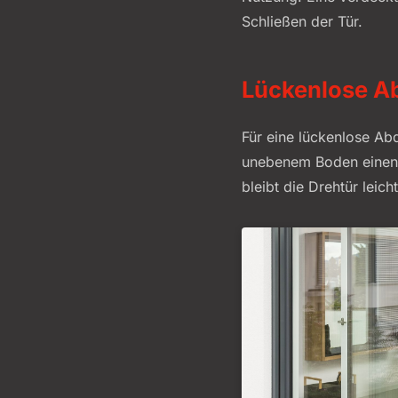
Schließen der Tür.
Lückenlose A
Für eine lückenlose Ab
unebenem Boden einen z
bleibt die Drehtür leic