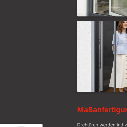
Kundenbewertungen und Erfahrungen zu
alba wohndesign GmbH
%
99
SEHR GUT
Empfehlungen auf
Maßanfertigu
ProvenExpert.com
5,00
/
4,90
Drehtüren werden indivi
220
229