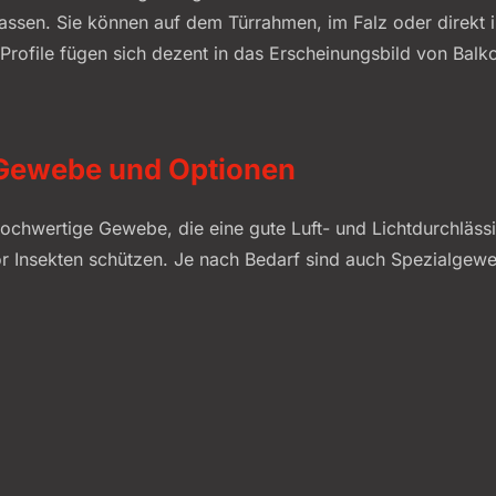
ssen. Sie können auf dem Türrahmen, im Falz oder direkt i
Profile fügen sich dezent in das Erscheinungsbild von Balk
Gewebe und Optionen
hwertige Gewebe, die eine gute Luft- und Lichtdurchlässi
or Insekten schützen. Je nach Bedarf sind auch Spezialgewe
utz oder erhöhte Transparenz, verfügbar. Optional kann die 
t werden.
rehtür eine robuste, komfortable und langlebige Insektensch
enutzte Balkon- und Terrassentüren geeignet ist.