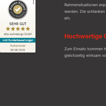
Rahmensituationen anpa
3
Bewertungen von
Bewertungen auf
anderen Quellen
ProvenExpert.com
werden. Die schlanken 
ein.
Blick aufs ProvenExpert-Profil werfen
SEHR GUT
Jens K.
5,00
alba wohndesign GmbH
Hochwertige 
Super Beratung und absolut fachgerechter
449
Kundenbewertungen
Einbau.
Authentizität
Zum Einsatz kommen hoc
06.08.2026
gleichzeitig wirksam v
verbesserten Pollensch
Tierklappe ausgestatte
Insgesamt bietet die D
besonders für häufig g