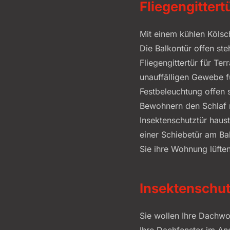
Fliegengittert
Mit einem kühlen Kölsch
Die Balkontür offen ste
Fliegengittertür für T
unauffälligen Gewebe f
Festbeleuchtung offen
Bewohnern den Schlaf r
Insektenschutztür haust
einer Schiebetür am Ba
Sie ihre Wohnung lüften
Insektenschutz
Sie wollen Ihre Dachwo
Ihre Dachfenster im A