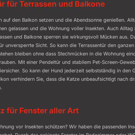
ür für Terrassen und Balkone
 auf den Balkon setzen und die Abendsonne genießen. Alltag
hen gelassen und die Wohnung voller Insekten. Auch Alltag in
errassen und Balkone sperren sie wirkungsvoll Mücken aus. 
ür unversperrte Sicht. So kann die Terrassentür den ganze
 stehen bleiben ohne dass Stechmücken in die Wohnung ein
auben. Mit einer Pendeltür und stabilem Pet-Screen-Geweb
iersicher. So kann der Hund jederzeit selbstständig in den 
lkon verhindern Sie, dass die Katze unbeaufsichtigt nach 
.
 für Fenster aller Art
hnung vor Insekten schützen? Wir haben die passenden Ins
ngebot. Durch das gekippte Fenster im Badezimmer oder W