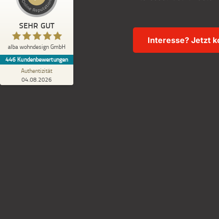
Blick aufs ProvenExpert-Profil werfen
SEHR GUT
Anonym
Interesse? Jetzt 
5,00
alba wohndesign GmbH
Gute Beratung und schnelle Installation
446
Kundenbewertungen
Authentizität
04.08.2026
Insekt
Ihr regionaler Fachb