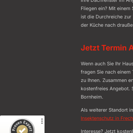
Fliegen ein? Mit einem
ist die Durchreiche zur
der Küche nach draußen
Jetzt Termin A
Wenn auch Sie Ihr Haus
fragen Sie nach einem 
Kundenbewertungen und Erfahrungen zu
alba wohndesign GmbH
zu Ihnen. Zusammen ent
kostenfreies Angebot. 
%
99
SEHR GUT
Empfehlungen auf
Bornheim.
ProvenExpert.com
5,00
/
4,90
Als weiterer Standort 
220
226
Insektenschutz in Frec
3
Bewertungen von
Bewertungen auf
anderen Quellen
ProvenExpert.com
Interesse? Jetzt koste