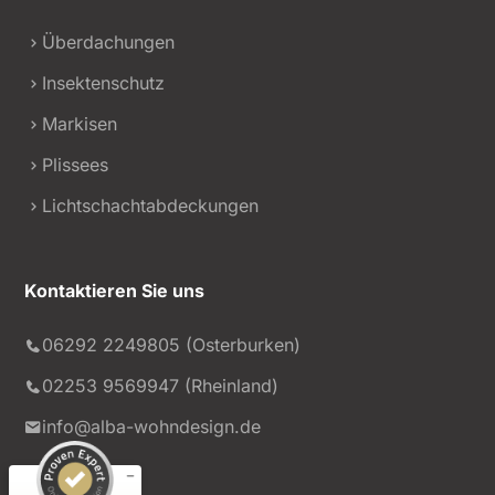
Überdachungen
Insektenschutz
Markisen
Plissees
Lichtschachtabdeckungen
Kontaktieren Sie uns
Kundenbewertungen und Erfahrungen zu
alba wohndesign GmbH
06292 2249805 (Osterburken)
02253 9569947 (Rheinland)
SEHR GUT
%
99
Empfehlungen auf
info@alba-wohndesign.de
ProvenExpert.com
5,00
/
4,90
231