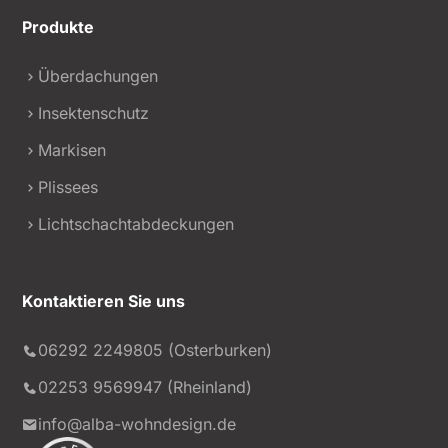
Produkte
Überdachungen
Insektenschutz
Markisen
Plissees
Lichtschachtabdeckungen
Kontaktieren Sie uns
Kundenbewertungen und Erfahrungen zu
alba wohndesign GmbH
06292 2249805 (Osterburken)
02253 9569947 (Rheinland)
SEHR GUT
%
99
Empfehlungen auf
info@alba-wohndesign.de
ProvenExpert.com
5,00
/
4,90