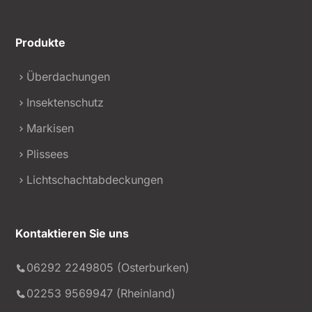
Produkte
Überdachungen
Insektenschutz
Markisen
Plissees
Lichtschachtabdeckungen
Kontaktieren Sie uns
Kundenbewertungen und Erfahrungen zu
alba wohndesign GmbH
06292 2249805 (Osterburken)
02253 9569947 (Rheinland)
SEHR GUT
%
99