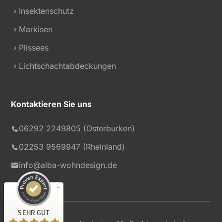
Insektenschutz
Markisen
Plissees
Lichtschachtabdeckungen
Kontaktieren Sie uns
Kundenbewertungen und Erfahrungen zu
alba wohndesign GmbH
06292 2249805 (Osterburken)
02253 9569947 (Rheinland)
SEHR GUT
%
99
Empfehlungen auf
info@alba-wohndesign.de
ProvenExpert.com
5,00
/
4,90
231
220
Bewertungen auf
3
Bewertungen von
SEHR GUT
ProvenExpert.com
anderen Quellen